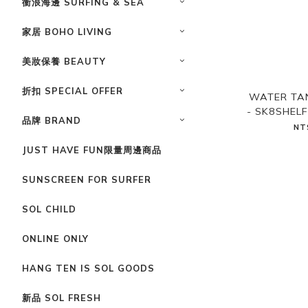
衝浪海邊 SURFING & SEA
家居 BOHO LIVING
美妝保養 BEAUTY
折扣 SPECIAL OFFER
WATER TA
- SK8SH
品牌 BRAND
NT
JUST HAVE FUN限量周邊商品
SUNSCREEN FOR SURFER
SOL CHILD
ONLINE ONLY
HANG TEN IS SOL GOODS
新品 SOL FRESH