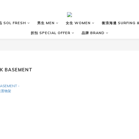
 SOL FRESH
男生 MEN
女生 WOMEN
衝浪海邊 SURFING &
折扣 SPECIAL OFFER
品牌 BRAND
K BASEMENT