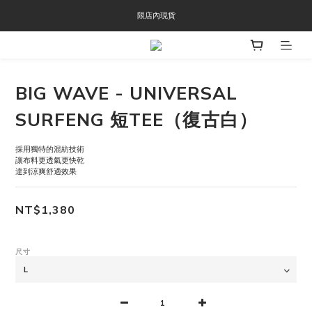
OOFOS週年慶限時8折優惠
限店內現貨
OOFOS週年慶限時8折優惠
BIG WAVE - UNIVERSAL
SURFENG 短TEE（復古白）
採用獨特的混紡技術
讓布料更透氣更快乾
達到涼爽舒適效果
NT$1,380
尺寸