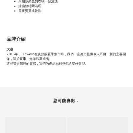
與相似顏色的衣物一起清洗
建議短時間清理
需要熨燙或乾洗
品牌介紹
大浪
2015年，Bigwave在炎熱的夏季創作時，我們一直努力提供令人耳目一新的主要圖
像，關於夏季、海洋和夏威夷。
這些都是我們的靈感，我們的產品系列也包含室外類型。
您可能喜歡...