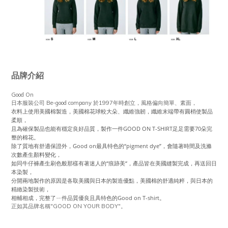
品牌介紹
Good On
風格偏向簡單、素面，
日本服裝公司 Be-good company 於1997年時創立，
衣料上使用美國棉製造，美國棉花球較大朵、纖維強韌，纖維末端帶有圓梢使製品
柔順，
且為確保製品也能有穩定良好品質，製作一件GOOD ON T-SHIRT足足需要70朵完
整的棉花。
除了質地有舒適保證外，Good on最具特色的“pigment dye”，會隨著時間及洗滌
次數產生顏料變化，
如同牛仔褲產生刷色般那樣有著迷人的“痕跡美“，產品皆在美國縫製完成，再送回日
本染製，
分開兩地製作的原因是各取美國與日本的製造優點，美國棉的舒適純粹，與日本的
精緻染製技術，
相輔相成，完整了ㄧ件品質優良且具特色的Good on T-shirt。
正如其品牌名稱"GOOD ON YOUR BODY"。