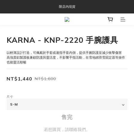
OOFOS週年慶限時8折優惠
限店內現貨
OOFOS週年慶限時8折優惠
KARNA - KNP-2220 手腕護具
以輕薄設計打造，可佩戴於手套或連指手套內側，提供手腕防護並減少衝擊傷害
高強度鋁製護板兼顧防護與靈活度，不影響手指活動，在雪地綁滑雪固定器等操作
也能靈活順暢
NT$1,440
NT$1,600
尺寸
售完
若想購買，請聯絡我們。