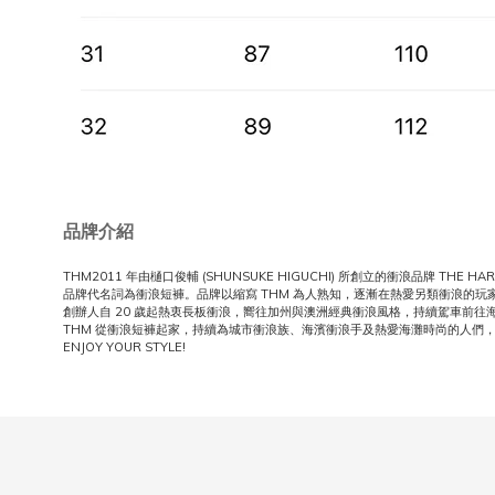
品牌介紹
THM2011 年由樋口俊輔 (SHUNSUKE HIGUCHI) 所創立的衝浪品牌 THE HAR
品牌代名詞為衝浪短褲。品牌以縮寫 THM 為人熟知，逐漸在熱愛另類衝浪的玩
創辦人自 20 歲起熱衷長板衝浪，嚮往加州與澳洲經典衝浪風格，持續駕車前往
THM 從衝浪短褲起家，持續為城市衝浪族、海濱衝浪手及熱愛海灘時尚的人們
ENJOY YOUR STYLE!