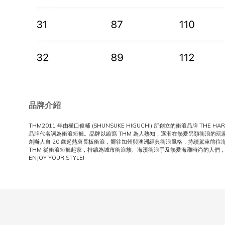
品牌介紹
THM2011 年由樋口俊輔 (SHUNSUKE HIGUCHI) 所創立的衝浪品牌 THE HAR
品牌代名詞為衝浪短褲。品牌以縮寫 THM 為人熟知，逐漸在熱愛另類衝浪的玩
創辦人自 20 歲起熱衷長板衝浪，嚮往加州與澳洲經典衝浪風格，持續駕車前往
THM 從衝浪短褲起家，持續為城市衝浪族、海濱衝浪手及熱愛海灘時尚的人們
ENJOY YOUR STYLE!