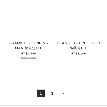
GRAMICCI - RUNNING
GRAMICCI - UPF SHIELD
MAN 棉質短TEE
防曬長TEE
NT$1,386
NT$2,180
NT$1,980
1
2