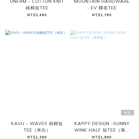
UNFRM - COTTON KNIT
MOUNTAIN HARDWARE
純棉短TEE
- EV 聯名TEE
NT$3,480
NT$1,780
售完
KAVU - WAVES 純棉短
KAPPY DESIGN -SUNNY
TEE（米白）
WINK HALF 短TEE（海軍
藍）
NT$1,380
NT$1,880