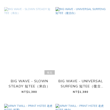
售完
BIG WAVE - SLOWN
BIG WAVE - UNIVERSAL
STEADY 短TEE（米白）
SURFENG 短TEE（復古
白）
NT$1,380
NT$1,380