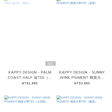
售完
KAPPY DESIGN - PALM
KAPPY DESIGN - SUNNY
COAST HALF 短TEE（奶
WINK PIGMENT 棉質大學
白）
TEE（炭黑）
NT$1,880
NT$2,980