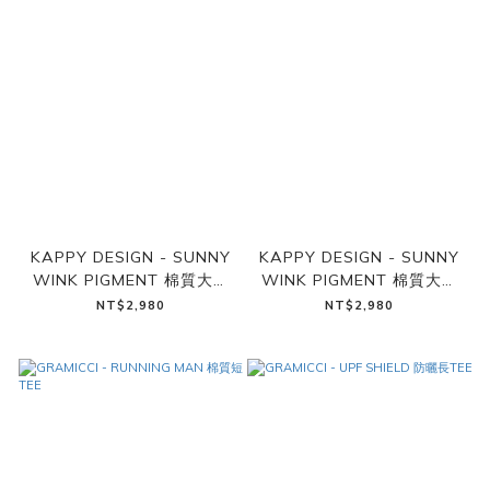
KAPPY DESIGN - SUNNY
KAPPY DESIGN - SUNNY
WINK PIGMENT 棉質大學
WINK PIGMENT 棉質大學
TEE（天空藍）
TEE（暖黃）
NT$2,980
NT$2,980