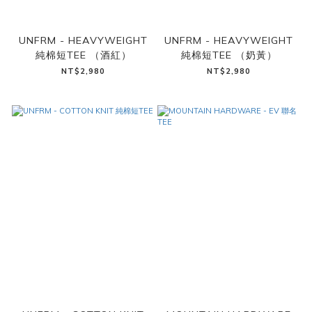
UNFRM - HEAVYWEIGHT
UNFRM - HEAVYWEIGHT
純棉短TEE （酒紅）
純棉短TEE （奶黃）
NT$2,980
NT$2,980