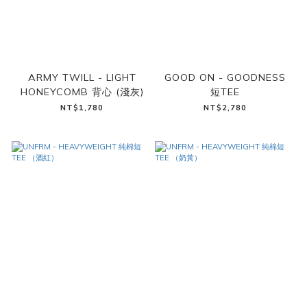
ARMY TWILL - LIGHT
GOOD ON - GOODNESS
HONEYCOMB 背心 (淺灰)
短TEE
NT$1,780
NT$2,780