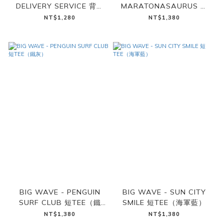
DELIVERY SERVICE 背心
MARATONASAURUS 短
（靛藍）
TEE（復古白）
NT$1,280
NT$1,380
BIG WAVE - PENGUIN
BIG WAVE - SUN CITY
SURF CLUB 短TEE（鐵
SMILE 短TEE（海軍藍）
灰）
NT$1,380
NT$1,380