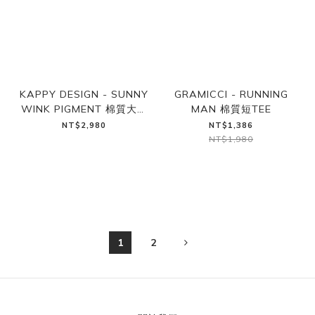
KAPPY DESIGN - SUNNY
GRAMICCI - RUNNING
WINK PIGMENT 棉質大學
MAN 棉質短TEE
TEE（暖黃）
NT$2,980
NT$1,386
NT$1,980
1
2