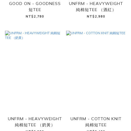
GOOD ON - GOODNESS
UNFRM - HEAVYWEIGHT
短TEE
純棉短TEE （酒紅）
NT$2,780
NT$2,980
UNFRM - HEAVYWEIGHT
UNFRM - COTTON KNIT
純棉短TEE （奶黃）
純棉短TEE