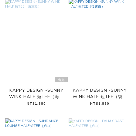
售完
KAPPY DESIGN -SUNNY
KAPPY DESIGN -SUNNY
WINK HALF 短TEE（海軍
WINK HALF 短TEE（復古
藍）
白）
NT$1,880
NT$1,880