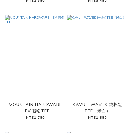
NT$2,980
NT$3,480
MOUNTAIN HARDWARE
KAVU - WAVES 純棉短
- EV 聯名TEE
TEE（米白）
NT$1,780
NT$1,380