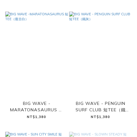
BIG WAVE -
BIG WAVE - PENGUIN
MARATONASAURUS 短
SURF CLUB 短TEE（鐵
TEE（復古白）
灰）
NT$1,380
NT$1,380