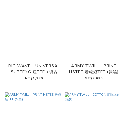
BIG WAVE - UNIVERSAL
ARMY TWILL - PRINT
SURFENG 短TEE（復古
HSTEE 老虎短TEE (炭黑)
白）
NT$1,380
NT$2,080