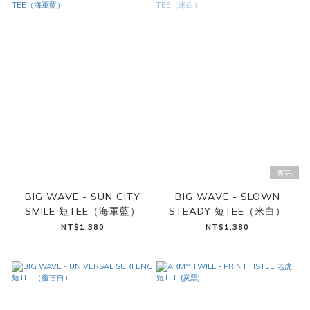
售完
BIG WAVE - SUN CITY
BIG WAVE - SLOWN
SMILE 短TEE（海軍藍）
STEADY 短TEE（米白）
NT$1,380
NT$1,380