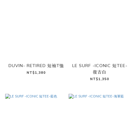
DUVIN- RETIRED 短袖T恤
LE SURF -ICONIC 短TEE-
復古白
NT$1,380
NT$1,350