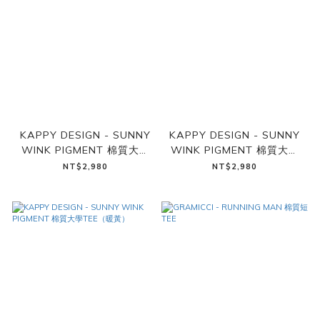
KAPPY DESIGN - SUNNY
KAPPY DESIGN - SUNNY
WINK PIGMENT 棉質大學
WINK PIGMENT 棉質大學
TEE（炭黑）
TEE（天空藍）
NT$2,980
NT$2,980