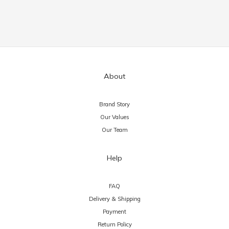
About
Brand Story
Our Values
Our Team
Help
FAQ
Delivery & Shipping
Payment
Return Policy