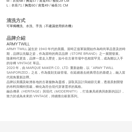
M：衣長68 / 胸寬57 / 肩寬46 / 袖長29 CM
L：衣長71 / 胸寬60 / 肩寬49 / 袖長31 CM
清洗方式
可單獨機洗、水洗、手洗（不建議使用烘衣機）
品牌介紹
ARMY TWILL
ARMY TWILL 誕生於 1940 年代的美國。當時正值軍裝開始作為時尚單品普及的時
期，品牌以先驅之姿，作為當時的商店品牌（STORE BRAND）之一展開發展。
隨著時代更迭，品牌一度走入歷史，如今在古著市場中也相當罕見，成為難以入手
的珍稀 VINTAGE 單品。
2020 年，由 MARQUE MAKER CO., LTD. 重新啟動，以「ARMY TWILL
SANFORIZED」之名，作為復刻支線登場。在延續過去經典理念的基礎上，融入當
代視角重新詮釋。
品牌以美國及歐洲各地的古著服飾為靈感，汲取其設計與細節元素，透過原創開發
的布料與獨特剪裁，轉化為符合現代穿著需求的風格。
融合傳承（HERITAGE）與現代（MODERNITY），打造兼具經典與創新的設計，
致力於成為未來的 VINTAGE，持續推出嶄新系列。