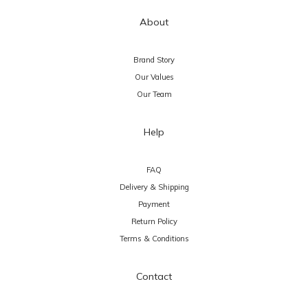
About
Brand Story
Our Values
Our Team
Help
FAQ
Delivery & Shipping
Payment
Return Policy
Terms & Conditions
Contact