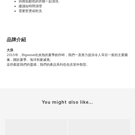
與相似顏色的衣物一起清洗
建議短時間清理
需要熨燙或乾洗
品牌介紹
大浪
2015年，Bigwave在炎熱的夏季創作時，我們一直努力提供令人耳目一新的主要圖
像，關於夏季、海洋和夏威夷。
這些都是我們的靈感，我們的產品系列也包含室外類型。
You might also like...